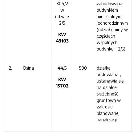
304/2
zabudowana
e
w
budynkiem
B
udziale
mieszkalnym
R
2/5
jednorodzinnym
P
(udział gminy w
KW
częściach
43103
wspólnych
budynku - 2/5)
2.
Osina
44/5
500
działka
t
budowlana ,
m
KW
ustanawia się
j
15702
na działce
u
służebność
gruntową w
zakresie
planowanej
kanalizacji