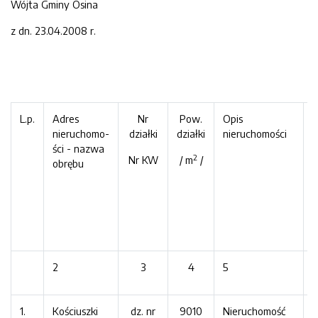
Wójta Gminy Osina
z dn. 23.04.2008 r.
L.p.
Adres
Nr
Pow.
Opis
P
nieruchomo-
działki
działki
nieruchomości
n
ści - nazwa
p
2
Nr KW
/ m
/
obrębu
z
2
3
4
5
6
1.
Kościuszki
dz. nr
9010
Nieruchomość
B