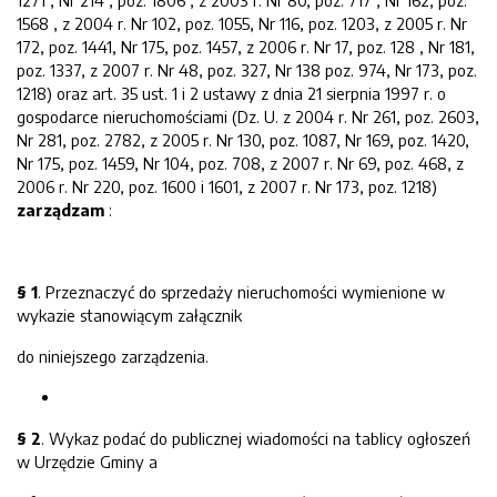
1271 , Nr 214 , poz. 1806 , z 2003 r. Nr 80, poz. 717 , Nr 162, poz.
1568 , z 2004 r. Nr 102, poz. 1055, Nr 116, poz. 1203, z 2005 r. Nr
172, poz. 1441, Nr 175, poz. 1457, z 2006 r. Nr 17, poz. 128 , Nr 181,
poz. 1337, z 2007 r. Nr 48, poz. 327, Nr 138 poz. 974, Nr 173, poz.
1218) oraz art. 35 ust. 1 i 2 ustawy z dnia 21 sierpnia 1997 r. o
gospodarce nieruchomościami (Dz. U. z 2004 r. Nr 261, poz. 2603,
Nr 281, poz. 2782, z 2005 r. Nr 130, poz. 1087, Nr 169, poz. 1420,
Nr 175, poz. 1459, Nr 104, poz. 708, z 2007 r. Nr 69, poz. 468, z
2006 r. Nr 220, poz. 1600 i 1601, z 2007 r. Nr 173, poz. 1218)
zarządzam
:
§ 1
. Przeznaczyć do sprzedaży nieruchomości wymienione w
wykazie stanowiącym załącznik
do niniejszego zarządzenia.
§ 2
. Wykaz podać do publicznej wiadomości na tablicy ogłoszeń
w Urzędzie Gminy a