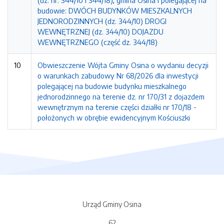
(dz. nr: 344/10 i 344/18), gmina Osina i polegającej na
budowie: DWÓCH BUDYNKÓW MIESZKALNYCH
JEDNORODZINNYCH (dz. 344/10) DROGI
WEWNĘTRZNEJ (dz. 344/10) DOJAZDU
WEWNĘTRZNEGO (część dz. 344/18)
10
Obwieszczenie Wójta Gminy Osina o wydaniu decyzji
o warunkach zabudowy Nr 68/2026 dla inwestycji
polegającej na budowie budynku mieszkalnego
jednorodzinnego na terenie dz. nr 170/31 z dojazdem
wewnętrznym na terenie części działki nr 170/18 -
położonych w obrębie ewidencyjnym Kościuszki
Urząd Gminy Osina
62