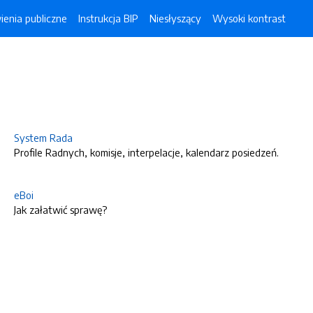
enia publiczne
Instrukcja BIP
Niesłyszący
Wysoki kontrast
System Rada
Profile Radnych, komisje, interpelacje, kalendarz posiedzeń.
eBoi
Jak załatwić sprawę?