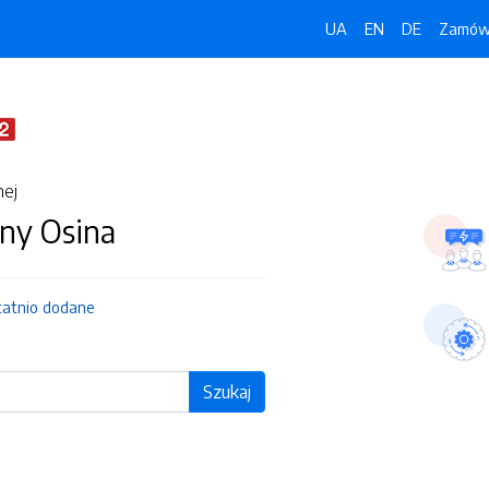
UA
EN
DE
Zamówi
nej
ny Osina
tatnio dodane
Szukaj