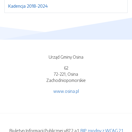
Kadencja 2018-2024
Urząd Gminy Osina
62
72-221, Osina
Zachodniopomorskie
www.osina.pl
Biuletyn Informacji Publicznej v87.2.a.1.
BIP zgodny z WCAG 2.1