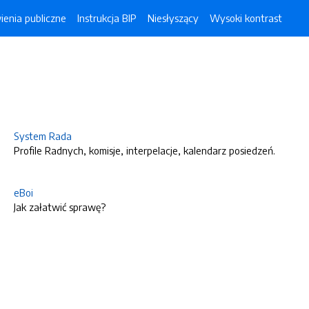
enia publiczne
Instrukcja BIP
Niesłyszący
Wysoki kontrast
System Rada
Profile Radnych, komisje, interpelacje, kalendarz posiedzeń.
eBoi
Jak załatwić sprawę?