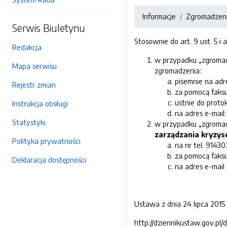
Informacje
Zgromadzeni
Serwis Biuletynu
Stosownie do art. 9 ust. 5 i 
Redakcja
w przypadku „zgromad
Mapa serwisu
zgromadzenia:
pisemnie na adr
Rejestr zmian
za pomocą faks
ustnie do proto
Instrukcja obsługi
na adres e-mail
Statystyki
w przypadku „zgromad
zarządzania kryzy
Polityka prywatności
na nr tel. 9143
za pomocą faks
Deklaracja dostępności
na adres e-mail
Ustawa z dnia 24 lipca 2015 
http://dziennikustaw.gov.pl/