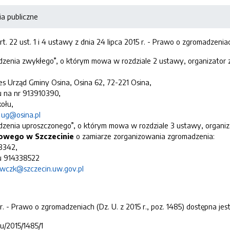
a publiczne
art. 22 ust. 1 i 4 ustawy z dnia 24 lipca 2015 r. - Prawo o zgromadzeniach
zenia zwykłego”, o którym mowa w rozdziale 2 ustawy, organizator
es Urząd Gminy Osina, Osina 62, 72-221 Osina,
u na nr 913910390,
kołu,
:
ug@osina.pl
zenia uproszczonego”, o którym mowa w rozdziale 3 ustawy, organi
sowego w Szczecinie
o zamiarze zorganizowania zgromadzenia:
03342,
u 914338522
wczk@szczecin.uw.gov.pl
r. - Prawo o zgromadzeniach (Dz. U. z 2015 r., poz. 1485) dostępna jest
du/2015/1485/1