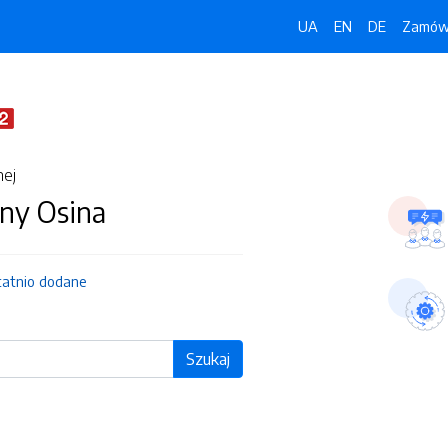
UA
EN
DE
Zamówi
nej
ny Osina
tatnio dodane
Szukaj