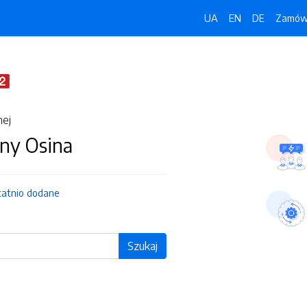
UA
EN
DE
Zamówi
nej
ny Osina
tatnio dodane
Szukaj