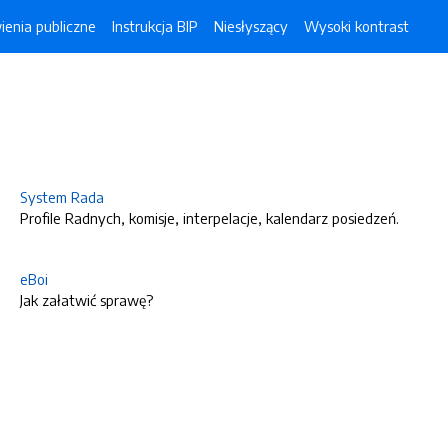
enia publiczne
Instrukcja BIP
Niesłyszący
Wysoki kontrast
System Rada
Profile Radnych, komisje, interpelacje, kalendarz posiedzeń.
eBoi
Jak załatwić sprawę?