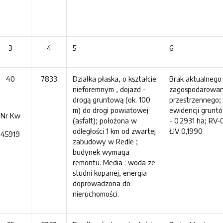
3
4
5
6
40
7833
Działka płaska, o kształcie
Brak aktualnego
nieforemnym , dojazd -
zagospodarowan
drogą gruntową (ok. 100
przestrzennego;
m) do drogi powiatowej
ewidencji gruntó
Nr Kw
(asfalt); położona w
- 0.2931 ha; RV-
odległości 1 km od zwartej
ŁIV 0,1990
45919
zabudowy w Redle ;
budynek wymaga
remontu. Media : woda ze
studni kopanej, energia
doprowadzona do
nieruchomości.