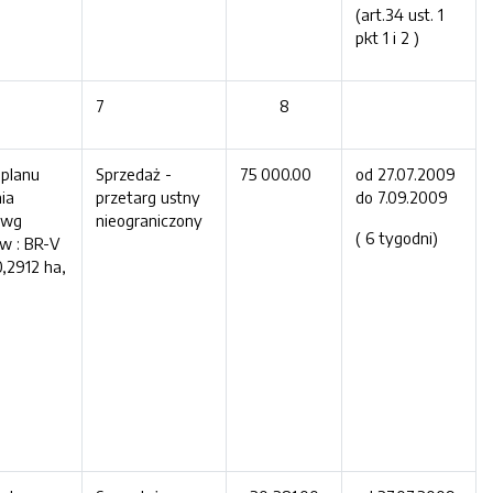
(art.34 ust. 1
pkt 1 i 2 )
7
8
 planu
Sprzedaż -
75 000.00
od 27.07.2009
ia
przetarg ustny
do 7.09.2009
 wg
nieograniczony
( 6 tygodni)
w : BR-V
0,2912 ha,