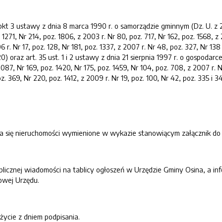
pkt 3 ustawy z dnia 8 marca 1990 r. o samorządzie gminnym (Dz. U. z 200
 1271, Nr 214, poz. 1806, z 2003 r. Nr 80, poz. 717, Nr 162, poz. 1568, z 
6 r. Nr 17, poz. 128, Nr 181, poz. 1337, z 2007 r. Nr 48, poz. 327, Nr 138
0) oraz art. 35 ust. 1 i 2 ustawy z dnia 21 sierpnia 1997 r. o gospodarc
1087, Nr 169, poz. 1420, Nr 175, poz. 1459, Nr 104, poz. 708, z 2007 r. N
oz. 369, Nr 220, poz. 1412, z 2009 r. Nr 19, poz. 100, Nr 42, poz. 335 i 
a się nieruchomości wymienione w wykazie stanowiącym załącznik do n
blicznej wiadomości na tablicy ogłoszeń w Urzędzie Gminy Osina, a i
towej Urzędu.
życie z dniem podpisania.