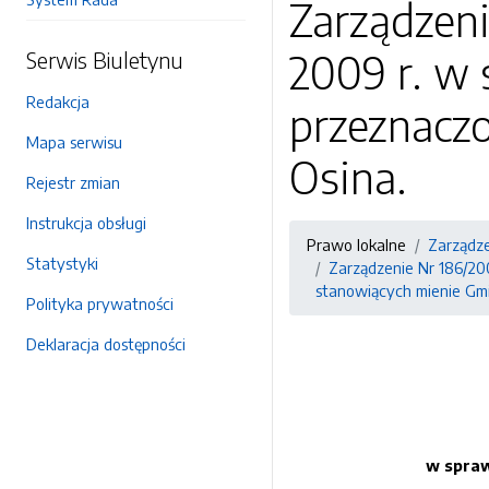
Zarządzeni
2009 r. w
Serwis Biuletynu
Redakcja
przeznacz
Mapa serwisu
Osina.
Rejestr zmian
Instrukcja obsługi
Prawo lokalne
Zarządz
Statystyki
Zarządzenie Nr 186/20
stanowiących mienie Gmi
Polityka prywatności
Deklaracja dostępności
w spraw