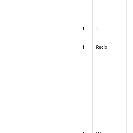
1
2
1
Redło