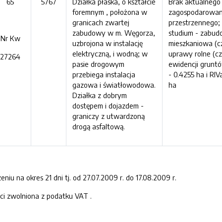
65
5767
Działka płaska, o kształcie
Brak aktualnego
foremnym , położona w
zagospodarowan
granicach zwartej
przestrzennego;
zabudowy w m. Węgorza,
studium - zabu
Nr Kw
uzbrojona w instalację
mieszkaniowa (cz
elektryczną, i wodną; w
uprawy rolne (cz
27264
pasie drogowym
ewidencji gruntó
przebiega instalacja
- 0.4255 ha i RIV
gazowa i światłowodowa.
ha
Działka z dobrym
dostępem i dojazdem -
graniczy z utwardzoną
drogą asfaltową.
iu na okres 21 dni tj. od 27.07.2009 r. do 17.08.2009 r.
ci zwolniona z podatku VAT .