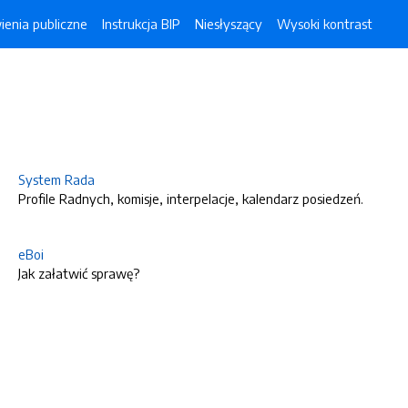
enia publiczne
Instrukcja BIP
Niesłyszący
Wysoki kontrast
System Rada
Profile Radnych, komisje, interpelacje, kalendarz posiedzeń.
eBoi
Jak załatwić sprawę?