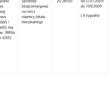
 planu
Sprzedaż
20 281.00
od 27.07.2009
ia
bezprzetargowa
do 7.09.2009
 wg
na rzecz
( 6 tygodni)
dowa
najemcy lokalu
ęść) i
mieszkalnego
ęść); wg
w : BRIVa
a-0,1512