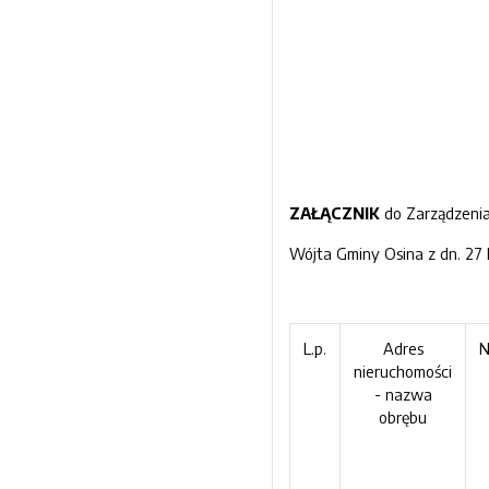
ZAŁĄCZNIK
do Zarządzeni
Wójta Gminy Osina z dn. 27 l
L.p.
Adres
N
nieruchomości
- nazwa
obrębu