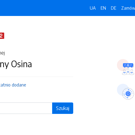
UA
EN
DE
Zamówi
nej
ny Osina
tatnio dodane
Szukaj