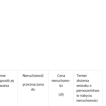
enie
Nieruchomość
Cena
Termin
sposób jej
nieruchomo-
złożenia
przeznaczona
wania
ści
wniosku o
do:
pierwszeństwo
(zł)
w nabyciu
nieruchomości