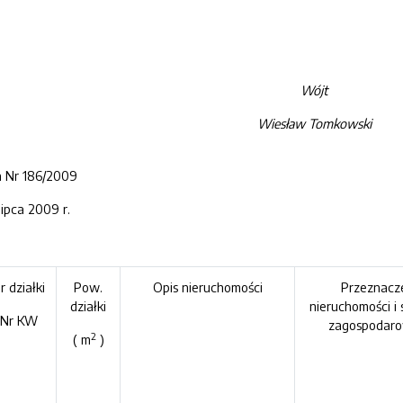
Wójt
Wiesław
Tomkowski
a Nr 186/2009
ipca 2009 r.
r działki
Pow.
Opis nieruchomości
Przeznacz
działki
nieruchomości i 
Nr KW
zagospodaro
2
( m
)