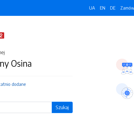
UA
EN
DE
Zamówi
nej
ny Osina
tatnio dodane
Szukaj