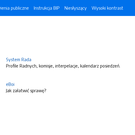
enia publiczne
Instrukcja BIP
Niesłyszący
Wysoki kontrast
System Rada
Profile Radnych, komisje, interpelacje, kalendarz posiedzeń.
eBoi
Jak załatwić sprawę?