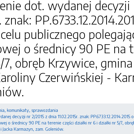
nie dot. wydanej decyzji n
. znak: PP.6733.12.2014.201
 celu publicznego polegają
ej o średnicy 90 PE na ter
 5/7, obręb Krzywice, gmin
roliny Czerwińskiej - Ka
niów.
ia, komunikaty, sprawozdania
nej decyzji nr 2/2015 z dnia 11.02.2015r. znak: PP.6733.12.2014.2015 o 
ej o średnicy 90 PE na terenie części działki nr 6 i działki nr 5/7, o
 i Jacka Karmazyn, zam. Goleniów.