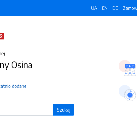
UA
EN
DE
Zamówi
nej
ny Osina
tatnio dodane
Szukaj