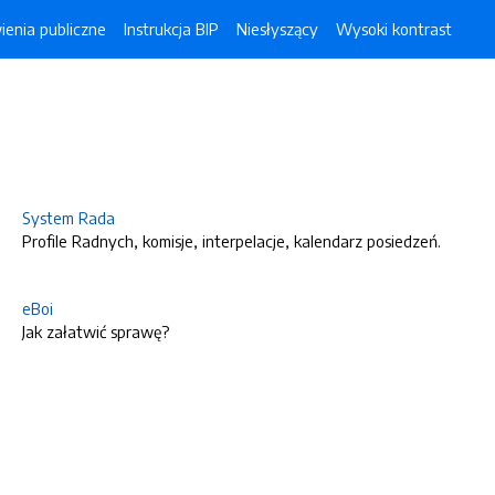
enia publiczne
Instrukcja BIP
Niesłyszący
Wysoki kontrast
System Rada
Profile Radnych, komisje, interpelacje, kalendarz posiedzeń.
eBoi
Jak załatwić sprawę?