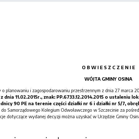
12.2014.2015 Osina, 
O B W I E S Z C Z E N I E
WÓJTA GMINY OSINA
 o planowaniu i zagospodarowaniu przestrzennym z dnia 27 marca 2003 
z dnia
11
.0
2
.201
5
r., znak: PP.6733.
12
.2014
.2015
o
ustaleniu lok
ednicy 90 PE
na terenie części
działki nr 6 i działki nr 5/7, o
 do Samorządowego Kolegium Odwoławczego w Szczecinie za pośredni
cje dotyczące wydanej decyzji można uzyskać w Urzędzie Gminy Osina, 