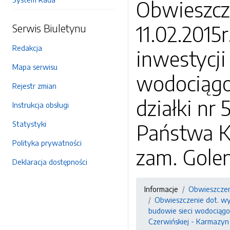
Obwieszcze
11.02.2015r
Serwis Biuletynu
Redakcja
inwestycji
Mapa serwisu
wodociągow
Rejestr zmian
działki nr
Instrukcja obsługi
Statystyki
Państwa Ka
Polityka prywatności
zam. Gole
Deklaracja dostępności
Informacje
Obwieszczen
Obwieszczenie dot. wyda
budowie sieci wodociągow
Czerwińskiej - Karmazyn