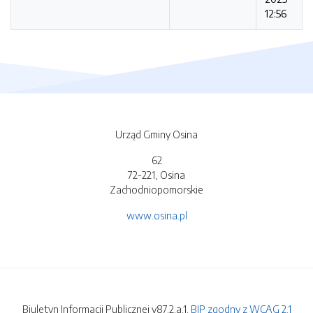
12:56
Urząd Gminy Osina
62
72-221, Osina
Zachodniopomorskie
www.osina.pl
Biuletyn Informacji Publicznej v87.2.a.1.
BIP zgodny z WCAG 2.1